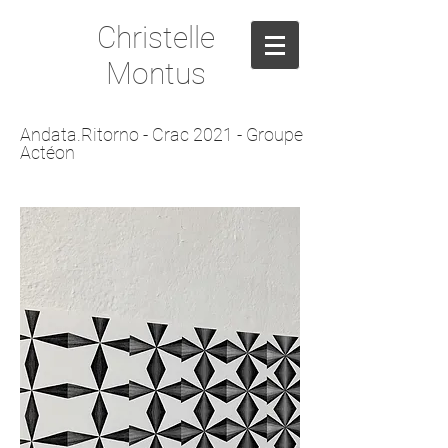
Christelle
Montus
Andata.Ritorno - Crac 2021 - Groupe
Actéon